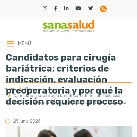
MENÚ
Candidatos para cirugía
bariátrica: criterios de
indicación, evaluación
preoperatoria y por qué la
Home
Blog
Candidatos para cirugía bariátrica: criterios de indicación,
decisión requiere proceso
evaluación preoperatoria y por qué la decisión requiere proceso
25 junio 2026