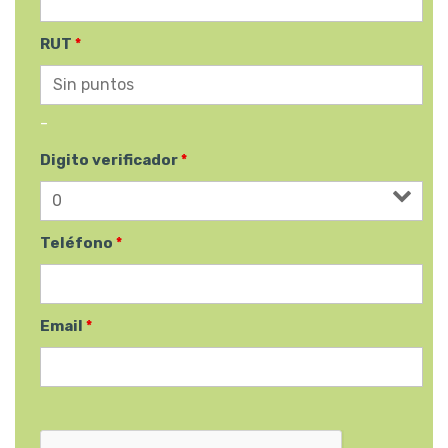
RUT
*
-
Digito verificador
*
Teléfono
*
Email
*