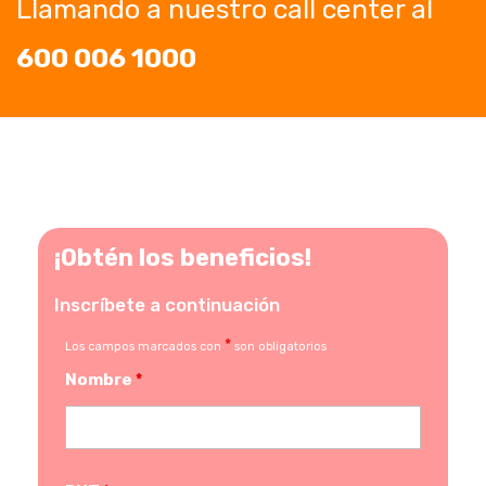
Llamando a nuestro call center al
600 006 1000
¡Obtén los beneficios!
Inscríbete a continuación
*
Los campos marcados con
son obligatorios
Nombre
*