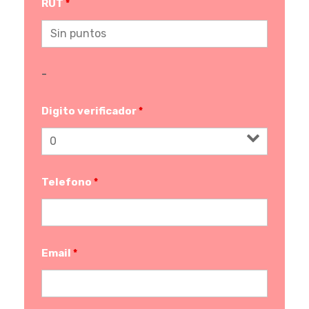
RUT
*
-
Digito verificador
*
Telefono
*
Email
*