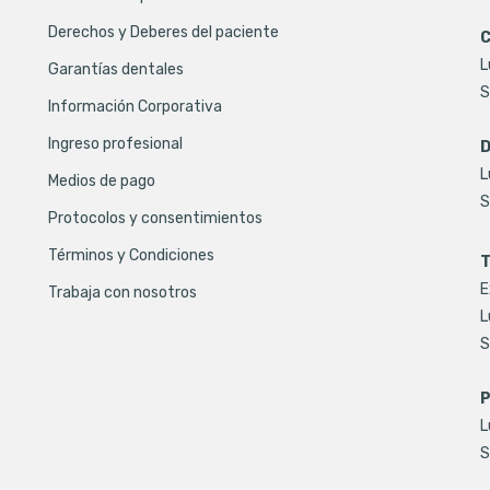
Derechos y Deberes del paciente
C
L
Garantías dentales
S
Información Corporativa
Ingreso profesional
D
L
Medios de pago
S
Protocolos y consentimientos
Términos y Condiciones
T
E
Trabaja con nosotros
L
S
P
L
S