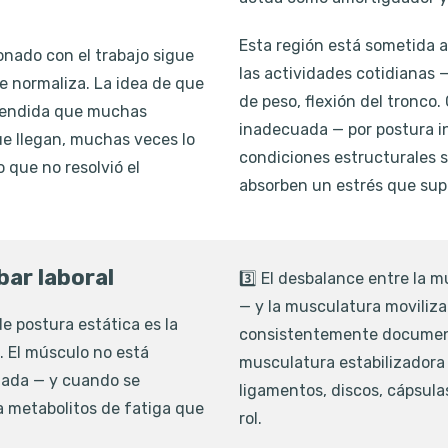
Esta región está sometida a
ionado con el trabajo sigue
las actividades cotidianas 
e normaliza. La idea de que
de peso, flexión del tronco
xtendida que muchas
inadecuada — por postura i
ue llegan, muchas veces lo
condiciones estructurales s
que no resolvió el
absorben un estrés que sup
bar laboral
3️⃣ El desbalance entre la 
— y la musculatura moviliza
e postura estática es la
consistentemente document
. El músculo no está
musculatura estabilizadora 
gada — y cuando se
ligamentos, discos, cápsula
 metabolitos de fatiga que
rol.