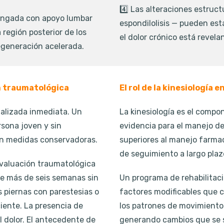
4️⃣ Las alteraciones estruct
olongada con apoyo lumbar
espondilolisis — pueden es
región posterior de los
el dolor crónico está revela
egeneración acelerada.
n traumatológica
El rol de la kinesiología 
ializada inmediata. Un
La kinesiología es el compo
rsona joven y sin
evidencia para el manejo de
n medidas conservadoras.
superiores al manejo farmac
de seguimiento a largo plaz
valuación traumatológica
ste más de seis semanas sin
Un programa de rehabilitaci
s piernas con parestesias o
factores modificables que c
ciente. La presencia de
los patrones de movimiento 
l dolor. El antecedente de
generando cambios que se s