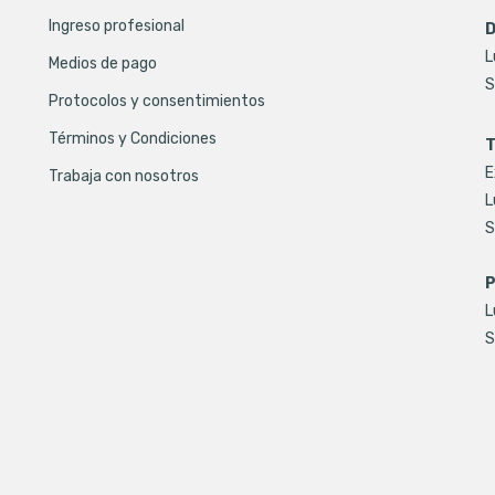
Ingreso profesional
D
L
Medios de pago
S
Protocolos y consentimientos
Términos y Condiciones
T
E
Trabaja con nosotros
L
S
P
L
S