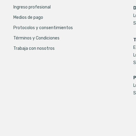
Ingreso profesional
D
L
Medios de pago
S
Protocolos y consentimientos
Términos y Condiciones
T
E
Trabaja con nosotros
L
S
P
L
S