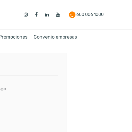
600 006 1000
 Promociones
Convenio empresas
so»