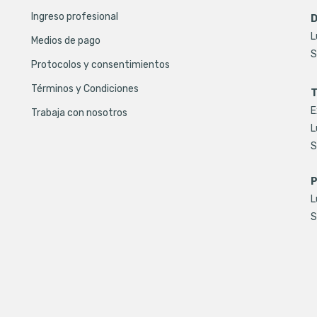
Ingreso profesional
D
L
Medios de pago
S
Protocolos y consentimientos
Términos y Condiciones
T
E
Trabaja con nosotros
L
S
P
L
S