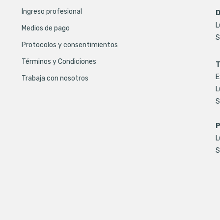
Ingreso profesional
D
L
Medios de pago
S
Protocolos y consentimientos
Términos y Condiciones
T
E
Trabaja con nosotros
L
S
P
L
S