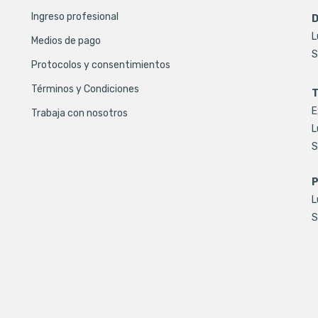
Ingreso profesional
D
L
Medios de pago
S
Protocolos y consentimientos
Términos y Condiciones
T
E
Trabaja con nosotros
L
S
P
L
S