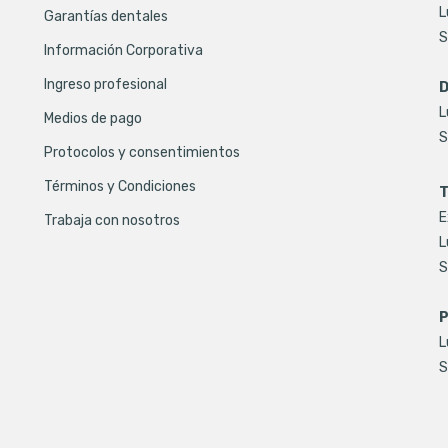
L
Garantías dentales
S
Información Corporativa
Ingreso profesional
D
L
Medios de pago
S
Protocolos y consentimientos
Términos y Condiciones
T
E
Trabaja con nosotros
L
S
P
L
S