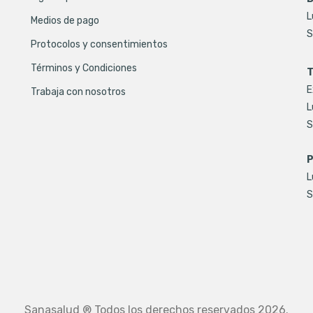
L
Medios de pago
S
Protocolos y consentimientos
Términos y Condiciones
T
E
Trabaja con nosotros
L
S
P
L
S
Sanasalud ® Todos los derechos reservados 2026.