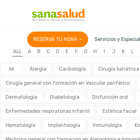
RESERVA TU HORA
Servicios y Especia
ALL
A
B
C
D
E
F
G
H
I
J
K
L
Alergia
Cardiología
Cirugía bariátrica
All
Cirugía general con formación en Vascular periférico
Dermatología
Diabetología
Disfunción oral
Enfermedades respiratorias infantil
Estética facial
Hematología
Implantología
Inmunología
Ki
Medicina general con formación en Alergología e Inmuno