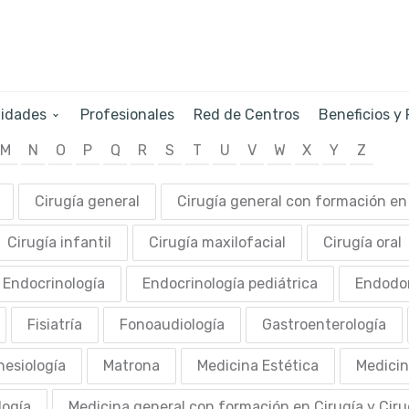
lidades
Profesionales
Red de Centros
Beneficios y
M
N
O
P
Q
R
S
T
U
V
W
X
Y
Z
Cirugía general
Cirugía general con formación en 
Cirugía infantil
Cirugía maxilofacial
Cirugía oral
Endocrinología
Endocrinología pediátrica
Endodo
Fisiatría
Fonoaudiología
Gastroenterología
nesiología
Matrona
Medicina Estética
Medicin
logía
Medicina general con formación en Cirugía y Ciru