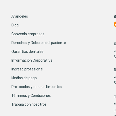
Aranceles
Blog
Convenio empresas
Derechos y Deberes del paciente
C
L
Garantías dentales
S
Información Corporativa
Ingreso profesional
D
L
Medios de pago
S
Protocolos y consentimientos
Términos y Condiciones
T
E
Trabaja con nosotros
L