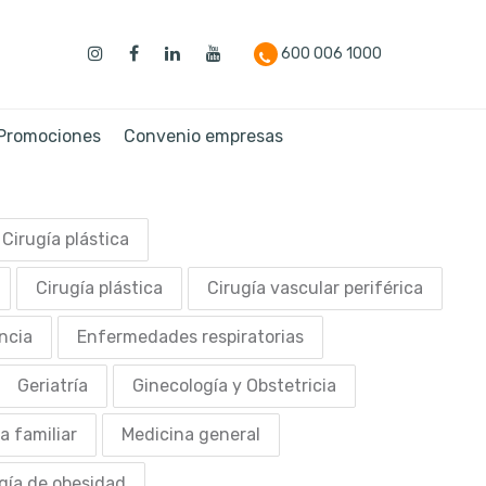
600 006 1000
 Promociones
Convenio empresas
Cirugía plástica
Cirugía plástica
Cirugía vascular periférica
ncia
Enfermedades respiratorias
Geriatría
Ginecología y Obstetricia
a familiar
Medicina general
gía de obesidad