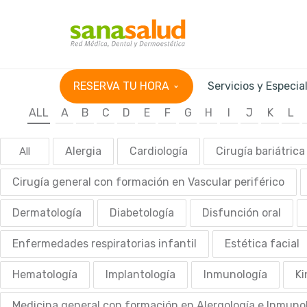
RESERVA TU HORA
Servicios y Especia
ALL
A
B
C
D
E
F
G
H
I
J
K
L
Alergia
Cardiología
Cirugía bariátrica
All
Cirugía general con formación en Vascular periférico
Dermatología
Diabetología
Disfunción oral
Enfermedades respiratorias infantil
Estética facial
Hematología
Implantología
Inmunología
Ki
Medicina general con formación en Alergología e Inmuno