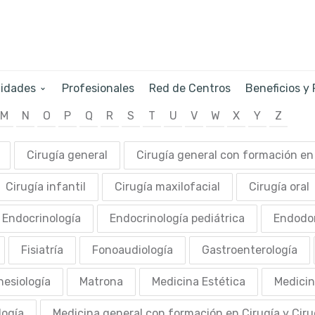
lidades
Profesionales
Red de Centros
Beneficios y
M
N
O
P
Q
R
S
T
U
V
W
X
Y
Z
Cirugía general
Cirugía general con formación en 
Cirugía infantil
Cirugía maxilofacial
Cirugía oral
Endocrinología
Endocrinología pediátrica
Endodo
Fisiatría
Fonoaudiología
Gastroenterología
nesiología
Matrona
Medicina Estética
Medicin
logía
Medicina general con formación en Cirugía y Ciru