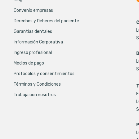
Convenio empresas
Derechos y Deberes del paciente
C
L
Garantías dentales
S
Información Corporativa
Ingreso profesional
D
L
Medios de pago
S
Protocolos y consentimientos
Términos y Condiciones
T
E
Trabaja con nosotros
L
S
P
L