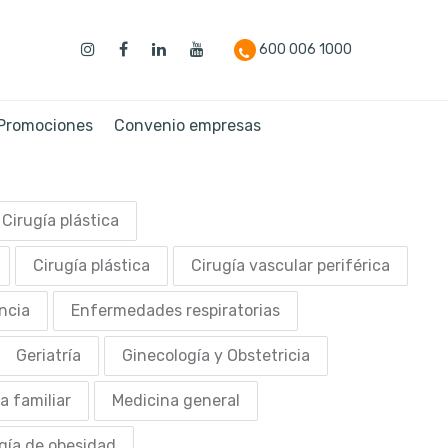
600 006 1000
 Promociones
Convenio empresas
Cirugía plástica
Cirugía plástica
Cirugía vascular periférica
ncia
Enfermedades respiratorias
Geriatría
Ginecología y Obstetricia
a familiar
Medicina general
gía de obesidad