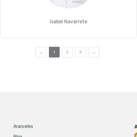
Isabel Navarrete
←
1
2
3
→
Aranceles
Blog