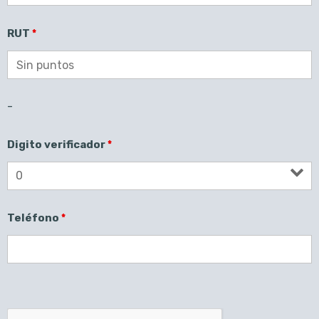
RUT
*
-
Digito verificador
*
Teléfono
*