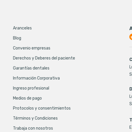
Aranceles
Blog
Convenio empresas
Derechos y Deberes del paciente
C
L
Garantías dentales
S
Información Corporativa
Ingreso profesional
D
L
Medios de pago
S
Protocolos y consentimientos
Términos y Condiciones
T
E
Trabaja con nosotros