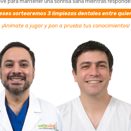
ve para mantener una sonrisa sana mientras responde
eses sortearemos 3 limpiezas dentales entre quie
¡Anímate a jugar y pon a prueba tus conocimientos!