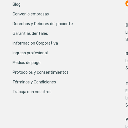
Blog
Convenio empresas
Derechos y Deberes del paciente
C
L
Garantías dentales
S
Información Corporativa
Ingreso profesional
D
L
Medios de pago
S
Protocolos y consentimientos
Términos y Condiciones
T
E
Trabaja con nosotros
L
S
P
L