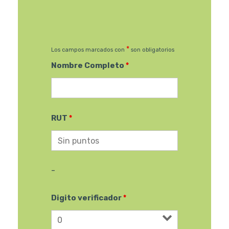
*
Los campos marcados con
son obligatorios
Nombre Completo
*
RUT
*
-
Digito verificador
*